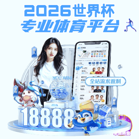
9球体育app下载
9球体育app下载-山东宏河控股集团
提示：访问地址无效，article/10441找不到对应的栏目！
首页
关闭此页