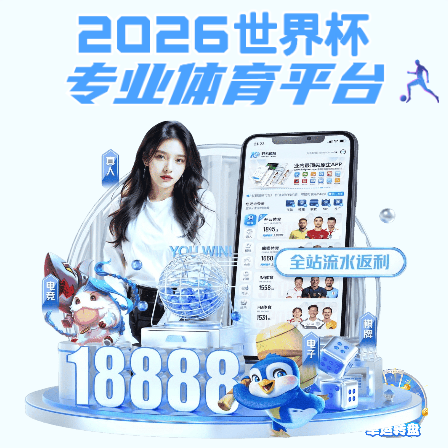
9球体育app下载
9球体育app下载-山东宏河控股集团
提示：访问地址无效，Faculty找不到对应的栏目！
首页
关闭此页