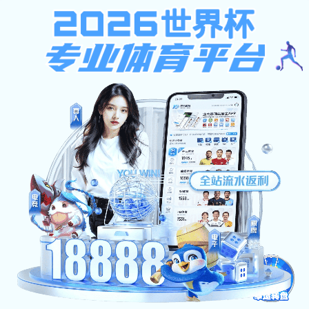
9球体育app下载
9球体育app下载-山东宏河控股集团
提示：访问地址无效，event/12339找不到对应的栏目！
首页
关闭此页