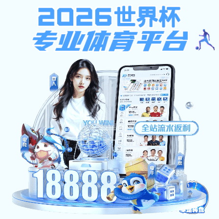
9球体育app下载
9球体育app下载-山东宏河控股集团
提示：访问地址无效，article/9293找不到对应的栏目！
首页
关闭此页