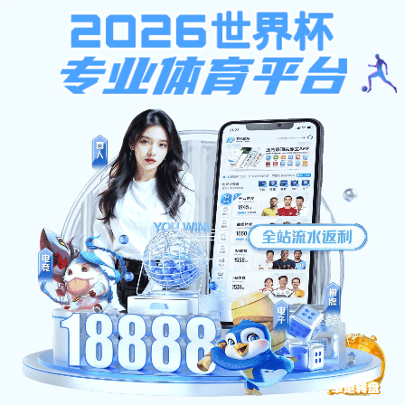
9球体育app下载
9球体育app下载-山东宏河控股集团
提示：访问地址无效，article/8309找不到对应的栏目！
首页
关闭此页