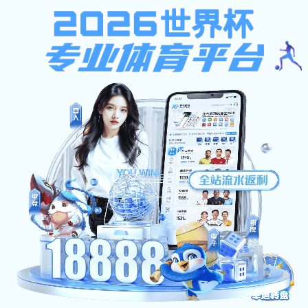
9球体育app下载
9球体育app下载-山东宏河控股集团
提示：访问地址无效，article/4742找不到对应的栏目！
首页
关闭此页