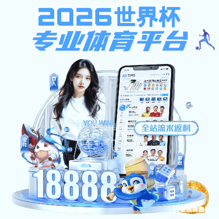
9球体育app下载
9球体育app下载-山东宏河控股集团
提示：访问地址无效，article/10016找不到对应的栏目！
首页
关闭此页