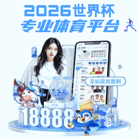
9球体育app下载
9球体育app下载: 课程建设
人才培养
本科生教育
课程建设
首页
国家级一流本科课程
国家级课程思政示范课程