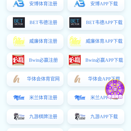
有环境科学、环境工程、建筑环境与能源应用工程、能源与
环境系统工程、土木工程等五个专业，其中“
环境工
程
”和“
能源与环境系统工程
”两个本科专业被列入国家级特
色专业建设名单，“
环境工程
”专业被列入教育部卓越工程师
教育培养计划，四次通过CEEAA工程教育认证。2019年，
环境工程和建筑环境与能源应用工程两个专业分别被列入国
家和上海市“
一流本科专业
”建设计划。
九球体育直播app官方版下载拥有“
环境科学与工
程
”、“
土木工程
”两个一级学科博士学位（及硕士学位）授
权点，设有能源动力、土木水利和资源环境等三个类别硕士
专业学位授权资格。并拥有“
环境科学与工程
”一级学科博士
后流动站。
九球体育直播app官方版下载现有教职员工100余人。其中，
特聘顾问教授2人；正高级职称30余人；副高级职称30余