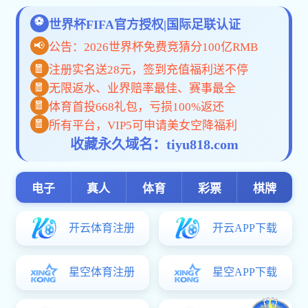
刁永发
黄跃武
亢燕铭
杨洪海
钟珂
副高级