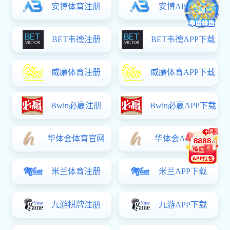
邓文义
贾洪伟
何旸
王会
肖鑫
杨自力