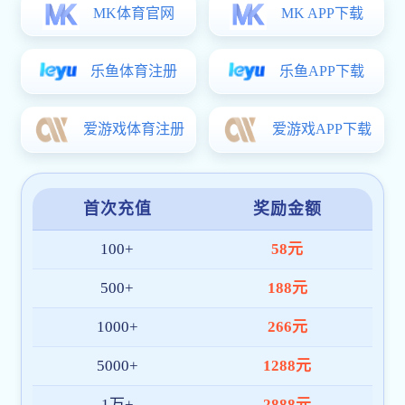
张永志
中级
钱明杨
夏建红