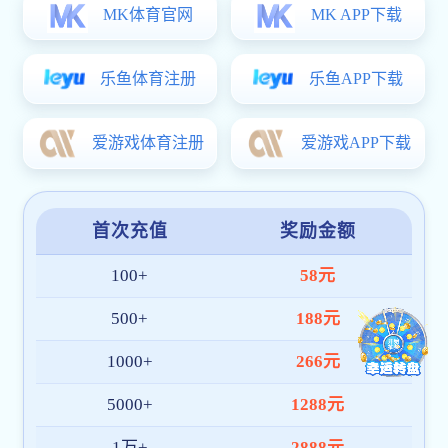
工作经历
2014-11至今，9球体育app，建筑环境与能源工程系，副教授；
2013-03至2014-10，美国Drexel大学，土木建筑与环境工程系，博士
后研究员；
2004-05至2005-05，广东科龙电器股份有限公司，技术开发部，助理
工程师。
主讲课程
1
、建筑环境学；
2
、暖通空调数学建模；
3
、微粒控制技术；
4
、现
代工业通风技术
研究方向