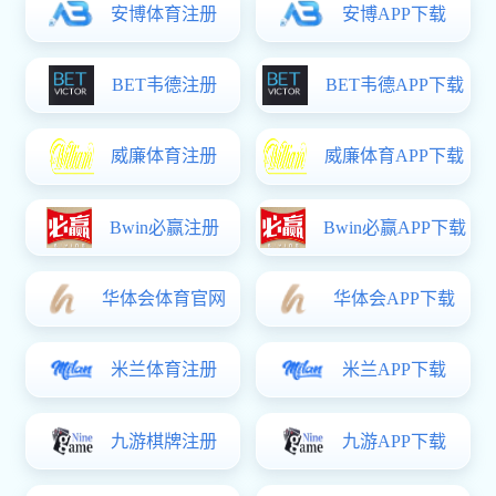
载楼5133室
个人简介
主持和参与国家级、省部级课题
10
余项，在国内外刊物上公开
发表论文
40
余篇，其中
SCI/ EI
检索
20
余篇。已指导研究生毕业
8
名，
正在指导硕士研究生
7
名。
教育经历
2007-09至2012-11，上海交通大学， 制冷及低温工程，博士，导
师：晋欣桥；
2001-09至2004-04，西安交通大学，制冷及低温工程，硕士，导师：
崔天生/杨绍侃；
1997-09至2001-07 ，长安大学，9球体育app下载，供热通风与空调
工程专业，学士。