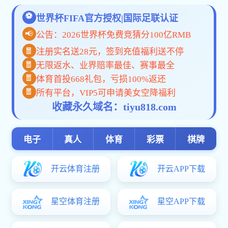
发布时间：2026-04-17
活动背景
2026
年
3
月
12
日，《中华人民共和国生态环境法
典》正式通过。这是美丽中国建设、法治中国建设的
里程碑时刻，宣告我国生态环境保护开启“法典化”时
代。
这一年，也是中国工农红军长征胜利
90
周年，历
史的回响仍在耳畔激荡。九十年前，红军用坚定信念
走出了一条伟大的长征路；九十年后，新时代青年也
正在用行动走出属于自己的“绿色长征”。
如果把生态文明建设比作一场新的长征，那么守
护绿水青山，就是这一代青年必须完成的使命。
当
长征故事遇见生态法典
，当
红色精神碰撞绿色