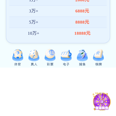
二站，遵义会议——一锤定音：面对环境冲突案例，
团队需在
1
分钟内达成一致决策并阐述理由。
三站，四渡赤水——猜词接力：展现你的默契时刻，
但小心“渗透者”故意误导！
四站，飞夺泸定桥——盲行雷区：在队友的指挥下蒙
眼过雷区，信任是唯一的路。
五站，翻雪山——拼图寻宝：在散落的碎片中复原生
态循环图。
六站，大会师——共绘愿景：写下你对绿色校园的承
诺。
隐藏任务
：完成任意
4
个常规站点后，你将解锁“法典
溯源”或“以案铸典”隐藏站点线索（对接口号）。只
有找到隐藏站点并获得一个“法典密钥”，才算真正胜