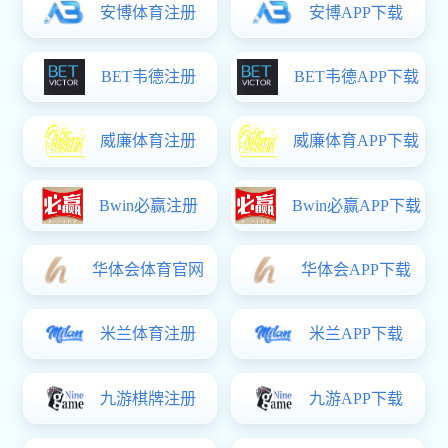
理念
，会发生什么？
9球体育app环境九球体育直播app官方版下载特别
推出——
长征绿脉
·
法典铸魂，绿色长征法典追踪
赛
。在这场沉浸式校园闯关活动中，同学们将化
身“生态长征突击队”，循着长征历史的足迹，完成一
场融合
红色文化、生态法治与团队挑战
的特别任务：
闯关、推理、协作、解锁法典密钥，在校园中拼出属
于新时代青年的生态文明路线图。
活动流程
你的任务：
组建一支
5
人的“生态长征突击队”，循着
长征足迹，在校园内寻找
6
个常规站点和神秘的隐藏
站点。
你的目标：
完成挑战，收集“法典密钥”碎片，拼出完