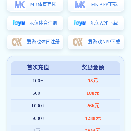
整的“生态文明路线图”。
你的危机：
队伍中混入了由工作人员随机分配的“污
染渗透者”。他们将暗中破坏任务，阻挠你们的进
程。
1.
起点竞答（
15:00 - 15:30
）
出发前，先来一场“长征
+
法典”的知识大考！只
有答对题目，才能决定你的出发顺序。
2.
户外闯关（
15:30 - 17:20
）
这是最刺激的环节！你需要带领团队攻克以下难关：
一站，血战湘江——负重接力：模拟负重前行，单脚
跳接力，考验你的耐力！