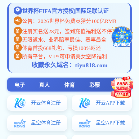
发布时间：2020-12-31
◆ 污染场地生物修复：种植经济作物与蚯蚓对污染场地修复与梯级开发利用，
让农民愿主动从
污染土壤的修复中获取高额经济回报。
◆ 河湖生态景观修复：生态拦截带，土著微生物强化，让自然做功等技术。
◆ 污泥资源化：水热慢速热解或高温热水解将污泥碳化，生成工业废水碳质吸
附剂，融雪剂、
园林绿化改良剂等。好氧堆肥与厌氧消化污泥资源化。