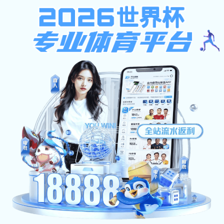
9球体育app下载
9球体育app下载: 九球体育直播app官方
版成果
九球体育直播app官方版下载动态
首页
九球体育直播app官方版成果
9球体育app下载:污染场地与黑臭水体生态修复技术