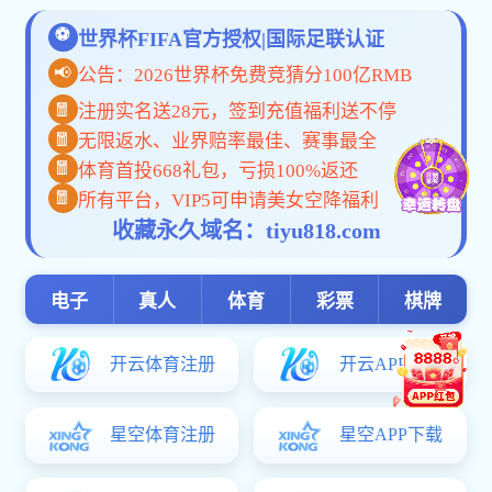
李玲
讲师
专职党务干部
导师职务：专职
党务干部
导师资质：上海
市高校心理咨询
师、职业咨询
师、创业咨询师
联系方式：021-
67792512
电子邮箱：
[email protected]