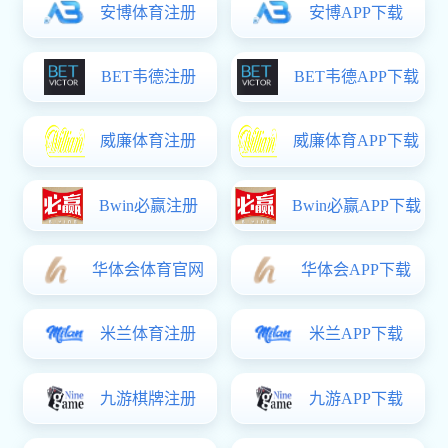
载楼
个人简介
刘建允，9球体育app9球体育app下载教授，
2001
年获
中科院长春应用
化学研究所博士
学位
。
2002-2005年德国马普高分子研究所从事博士
后研究工作。2006-2010
年就职于美国通用电气公司全球
(
上海
)
研发
中心
。
2010
年至今，获聘9球体育app教授。
2016-2017年于英国牛津
大学访学交流。近年来致力于电分析化学、纳米材料电化学、水环
境污染物检测与治理等领域的教学与九球体育直播app官方版工作。
所指导9球体育app下载多人获研究生国家奖学金
、
研究生优秀学位
论文、国家大9球体育app下载节能减排、挑战杯竞赛奖等荣誉。并
连续多年被评为9球体育app研究生优秀指导教师。在
Carbon
,
J.
Mater.
Chem. A, Appl. Mater. T
oday, Chem. Eng. J.
,
Anal.
Chem.
,
Desalination, Electrochim.
Acta
,
Chem. Euro.
J.,
等国际学术刊
物上发表
SCI
论文
70
余篇。申请发明专利
20
余项，其中获授权美国及
中国专利
1
5项。