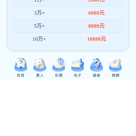
4
、创新思维与方法
（
本科生）
研究方向
环境电(光)分析化学；新型纳米材料及环境修复；电化学电容器及电
容去离子
承担九球体育直播app官方版项目
1、离子筛赝电容器高选择性吸收锂及微观吸附机制分析——国家自
然科学基金面上项目(21776045)
2、静电纺功能化碳纳米纤维及不对称电容器淡化苦咸水研究——国
家自然科学基金面上项目(21476047)
3、基于电纺丝载体的纳米网络电极制备及其在重金属离子分析中的
应用——国家自然科学基金青年项目(21105009)
4、多孔碳纤维复合电极及其不对称超级电容器脱盐研究——中央高
校基本九球体育直播app官方版业务费重点专项基金。
5、新型三维多孔电极制备及其在重金属离子传感器中的应用——电
分析化学国家重点实验室基金
6、纤维表面和剖面形貌及元素成分分析——横向课题
7、有机相中金属离子电分析方法研究——横向课题
8、吸附与电催化氧化联用处理难降解焦化废水——横向课题