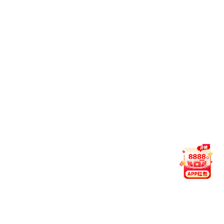
6.Wei Shi, Pengfei Nie, Xiaohong Shang, Jianmao Yang, Zhengzheng
Xie, Ran Xu, Jianyun Liu*, Berlin green-based battery deionization-
highly selective potassium recovery in seawater, Electrochim. Acta, 2019,
310, 104-112.
7.Zhengzheng Xie, Xiaohong Shang, Junbin Yan, Taimoor Hussain,
Pengfei Nie, Jianyun Liu*, Biomass-derived porous carbon anode for
high-performance capacitive deionization, Electrochim. Acta, 2018, 290,
407-415.
8.Taimoor Hussain, Yanbo Wang, Zhubiao Xiong, Jianmao Yang,
ZhengZheng Xie, Jianyun Liu*, Fabrication of electrospun trace NiO-
doped hierarchical porous carbon nanofiber electrode for capacitive
deionization, J. Colloid Interface Sci., 2018, 532, 343-351.
9.Guodong Zhu, Yuanxin Ge, Yong Dai, Xiaohong Shang, Jianmao Yang,
Jianyun Liu*, Size-tunable polyaniline nanotube-modified electrode for
simultaneous determination of Pb(II) and Cd(II), Electrochim. Acta,
2018, 268: 201-210.
10.Jianyun Liu, Guodong Zhu, Xiuting Li, Christopher Batchelor-
McAuley, Stanislav V. Sokolov, Richard G. Compton, Quantifying
charge transfer to nanostructures: Polyaniline nanotubes, Appl. Mater.
Today, 2017 ,7, 239-245.
11.Jianyun Liu, Xiuting Li, Christopher Batchelor-McAuley, Guodong
Zhu, Richard G. Compton. Nitrite-enhanced doping to/from polyaniline
nanotube, Chem. –Eur. J., 2017, 23, 17823-17828.