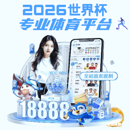
9球体育app下载
9球体育app下载-山东宏河控股集团
提示：访问地址无效，events找不到对应的栏目！
首页
关闭此页