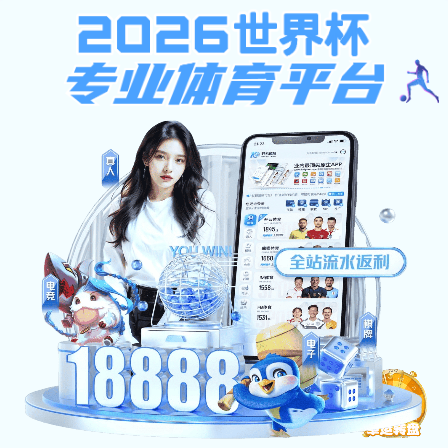
9球体育app下载
9球体育app下载-山东宏河控股集团
提示：访问地址无效，en/Programs/EMBA找不到对应的栏目！
首页
关闭此页