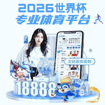
9球体育app下载
9球体育app下载-山东宏河控股集团
提示：访问地址无效，article/12134找不到对应的栏目！
首页
关闭此页