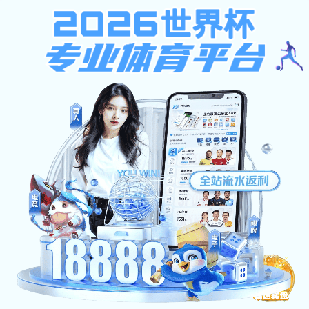
9球体育app下载
9球体育app下载-山东宏河控股集团
提示：访问地址无效，article/8060找不到对应的栏目！
首页
关闭此页