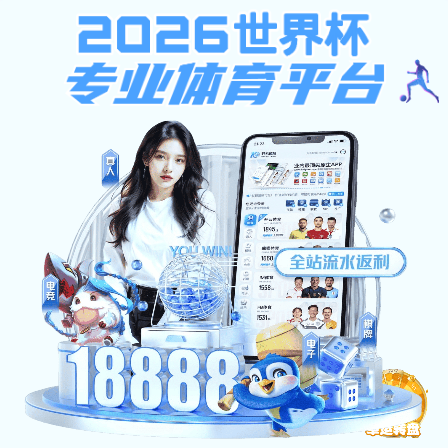
9球体育app下载
9球体育app下载-山东宏河控股集团
提示：访问地址无效，article/5074找不到对应的栏目！
首页
关闭此页