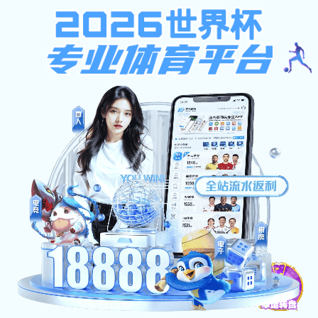
9球体育app下载
9球体育app下载-山东宏河控股集团
提示：访问地址无效，article/12066找不到对应的栏目！
首页
关闭此页