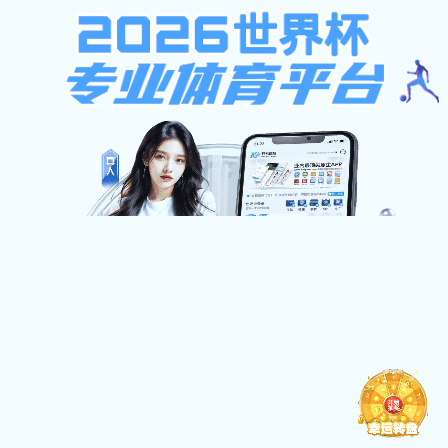
9球体育app下载
9球体育app下载-山东宏河控股集团
提示：访问地址无效，CareerDevelopment/Internship-Hiring找不到对应
的栏目！
首页
关闭此页