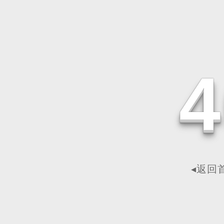
4
◂返回